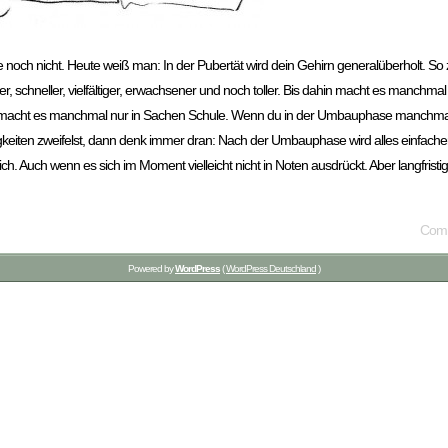
 noch nicht. Heute weiß man: In der Pubertät wird dein Gehirn generalüberholt. So
r, schneller, vielfältiger, erwachsener und noch toller. Bis dahin macht es manchma
m macht es manchmal nur in Sachen Schule. Wenn du in der Umbauphase manchmal D
keiten zweifelst, dann denk immer dran: Nach der Umbauphase wird alles einfacher.
h. Auch wenn es sich im Moment vielleicht nicht in Noten ausdrückt. Aber langfristig w
Comm
Powered by
WordPress
(
WordPress Deutschland
)