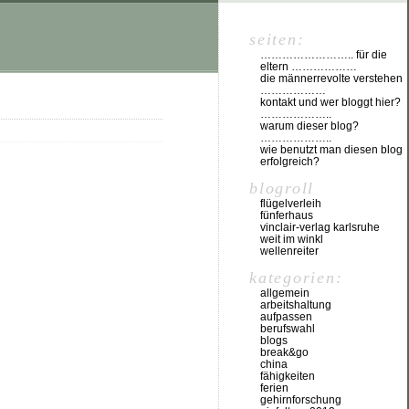
seiten:
…………………….. für die
eltern ………………
die männerrevolte verstehen
………………
kontakt und wer bloggt hier?
………………..
warum dieser blog?
………………..
wie benutzt man diesen blog
erfolgreich?
blogroll
flügelverleih
fünferhaus
vinclair-verlag karlsruhe
weit im winkl
wellenreiter
kategorien:
allgemein
arbeitshaltung
aufpassen
berufswahl
blogs
break&go
china
fähigkeiten
ferien
gehirnforschung