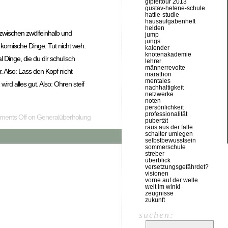
gipfeltour 2013
gustav-helene-schule
hattie-studie
hausaufgabenheft
helden
 zwischen zwölfeinhalb und
jump
jungs
l komische Dinge. Tut nicht weh.
kalender
knotenakademie
inge, die du dir schulisch
lehrer
männerrevolte
 Also: Lass den Kopf nicht
marathon
mentales
ird alles gut. Also: Ohren steif
nachhaltigkeit
netzwerke
noten
persönlichkeit
professionalität
ents Off
on Generalüberholung
pubertät
raus aus der falle
schalter umlegen
selbstbewusstsein
sommerschule
streber
überblick
versetzungsgefährdet?
visionen
vorne auf der welle
weit im winkl
zeugnisse
zukunft
suchen: