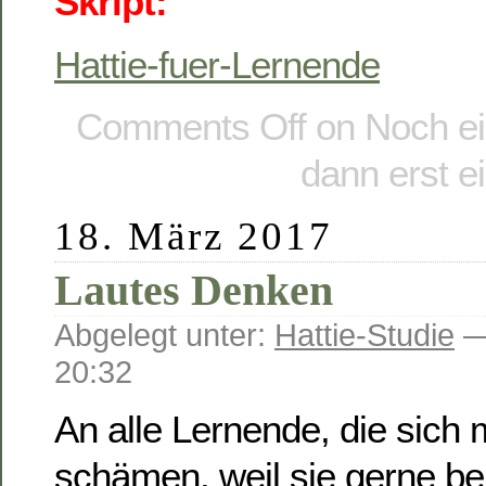
Skript:
Hattie-fuer-Lernende
Comments Off
on Noch ei
dann erst 
18. März 2017
Lautes Denken
Abgelegt unter:
Hattie-Studie
—
20:32
An alle Lernende, die sich
schämen, weil sie gerne be