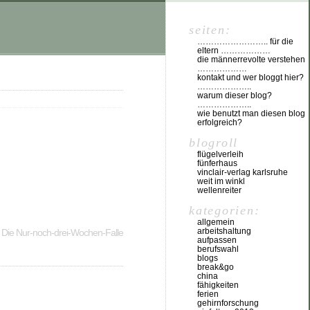
seiten:
…………………….. für die
eltern ………………
die männerrevolte verstehen
………………
kontakt und wer bloggt hier?
………………..
warum dieser blog?
………………..
wie benutzt man diesen blog
erfolgreich?
blogroll
flügelverleih
fünferhaus
vinclair-verlag karlsruhe
weit im winkl
wellenreiter
kategorien:
allgemein
arbeitshaltung
Die Nur-noch-drei-Wochen-Falle
aufpassen
berufswahl
blogs
break&go
china
fähigkeiten
ferien
gehirnforschung