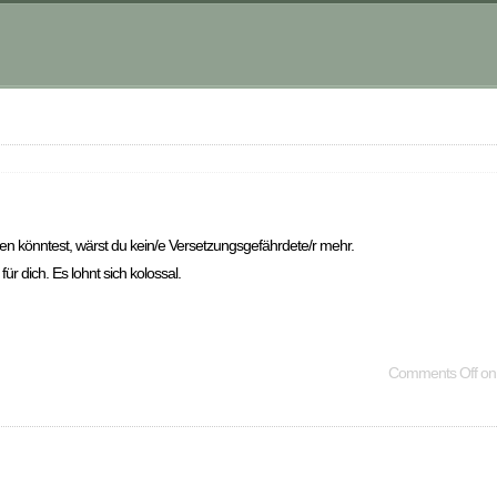
n könntest, wärst du kein/e Versetzungsgefährdete/r mehr.
r dich. Es lohnt sich kolossal.
Comments Off
on 