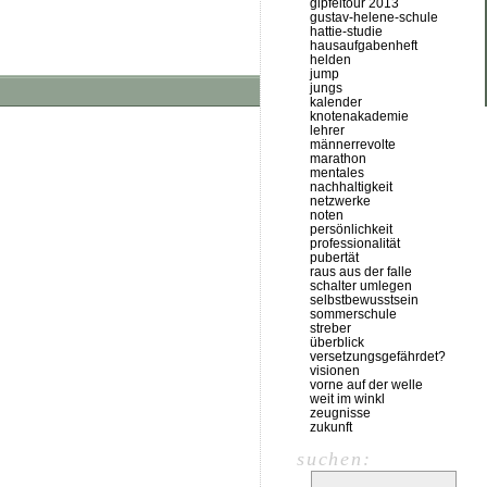
gipfeltour 2013
gustav-helene-schule
hattie-studie
hausaufgabenheft
helden
jump
jungs
kalender
knotenakademie
lehrer
männerrevolte
marathon
mentales
nachhaltigkeit
netzwerke
noten
persönlichkeit
professionalität
pubertät
raus aus der falle
schalter umlegen
selbstbewusstsein
sommerschule
streber
überblick
versetzungsgefährdet?
visionen
vorne auf der welle
weit im winkl
zeugnisse
zukunft
suchen: