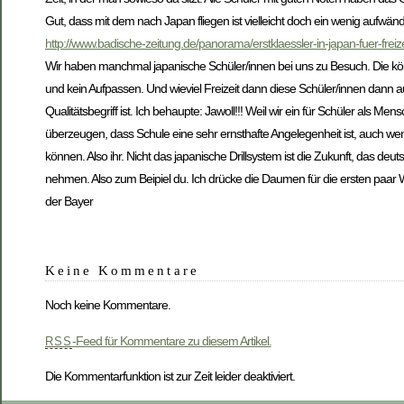
Gut, dass mit dem nach Japan fliegen ist vielleicht doch ein wenig aufwä
http://www.badische-zeitung.de/panorama/erstklaessler-in-japan-fuer-frei
Wir haben manchmal japanische Schüler/innen bei uns zu Besuch. Die können
und kein Aufpassen. Und wieviel Freizeit dann diese Schüler/innen dann
Qualitätsbegriff ist. Ich behaupte: Jawoll!!! Weil wir ein für Schüler als
überzeugen, dass Schule eine sehr ernsthafte Angelegenheit ist, auch w
können. Also ihr. Nicht das japanische Drillsystem ist die Zukunft, das deut
nehmen. Also zum Beipiel du. Ich drücke die Daumen für die ersten paa
der Bayer
Keine Kommentare
Noch keine Kommentare.
-Feed für Kommentare zu diesem Artikel.
RSS
Die Kommentarfunktion ist zur Zeit leider deaktiviert.