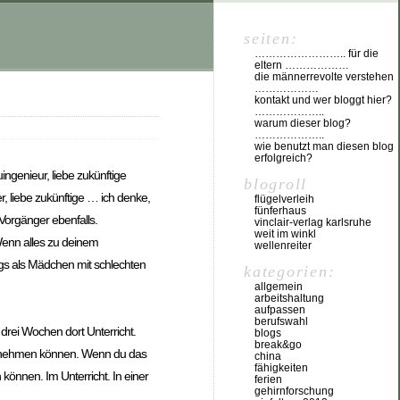
seiten:
…………………….. für die
eltern ………………
die männerrevolte verstehen
………………
kontakt und wer bloggt hier?
………………..
warum dieser blog?
………………..
wie benutzt man diesen blog
erfolgreich?
uingenieur, liebe zukünftige
blogroll
er, liebe zukünftige … ich denke,
flügelverleih
fünferhaus
 Vorgänger ebenfalls.
vinclair-verlag karlsruhe
weit im winkl
Wenn alles zu deinem
wellenreiter
ungs als Mädchen mit schlechten
kategorien:
allgemein
arbeitshaltung
aufpassen
berufswahl
 drei Wochen dort Unterricht.
blogs
break&go
st nehmen können. Wenn du das
china
fähigkeiten
önnen. Im Unterricht. In einer
ferien
gehirnforschung