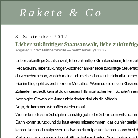
Rakete & Co
8. September 2012
Lieber zukünftiger Staatsanwalt, liebe zukünfti
Abgelegt unter:
Männerrevolte
— heinz.bayer @ 23:37
Lieber zukünftiger Staatsanwalt, liebe zukünftige Klimaforscherin, lieber zuk
Redakteurin, lieber zukünftiger Automechaniker, liebe zukünftige Steuerfachf
du verstehst schon, was ich meine. Ich meine, dass du in nicht allzu ferner
Hier im Blog geht es erst in einem Monat los. Wenn du die ersten Klasse
Zufriedenheit läuft, kannst du dir dieses Hilfsmittel schenken. Schüler/in
Noten gibt. Obwohl die Jungs nicht doofer sind als die Mädels.
Na ja, da kommen wir später wieder drauf.
Wenn du in diesem Schuljahr mal richtig gut in der Schule sein willst, dan
Dann komm zurück und du hast etwas mitgenommen, das du hier genial br
kannst, kannst du aufpassen und wenn du aufpassen kannst, dann hast du 
Zeit, in der man sowieso da sitzt. Alle Schüler mit guten Noten haben das