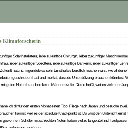
ge Klimaforscherin
ünftiger Solarinstallateur, liebe zukünftige Chirurgin, lieber zukünftiger Maschinenba
rau, lieber zukünftiger Spediteur, liebe zukünftige Bankerin, lieber zukünftiger Lehr
 Zukunft natürlich irgendetwas sehr Ernsthaftes beruflich machen wirst, wie all deine
narbeiten geschrieben hast und merkst, dass du Unterstützung brauchen könntest. 
nen mit guten Noten brauchen keine Männerrevolte. Die so heißt, weil es viel mehr J
n habe ich dir für den ersten Monat einen Tipp: Fliege nach Japan und besuche zwei,
auchen kannst, weil es der absolute Knackpunkt ist. Du wirst den Unterricht ern
gewonnen. Schüler mit schlechten Noten haben viel zu lange Zeit nicht aufpassen k
 Glück, aufpassen zu können.