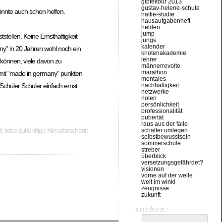
gipfeltour 2013
gustav-helene-schule
önnte auch schon helfen.
hattie-studie
hausaufgabenheft
helden
jump
tellen. Keine Ernsthaftigkeit
jungs
kalender
y” in 20 Jahren wohl noch ein
knotenakademie
lehrer
n können, viele davon zu
männerrevolte
marathon
 mit “made in germany” punkten
mentales
nachhaltigkeit
 Schüler Schuler einfach ernst
netzwerke
noten
persönlichkeit
professionalität
pubertät
raus aus der falle
, liebe zukünftige Klimaforscherin
schalter umlegen
selbstbewusstsein
sommerschule
streber
überblick
versetzungsgefährdet?
visionen
vorne auf der welle
weit im winkl
zeugnisse
zukunft
suchen: