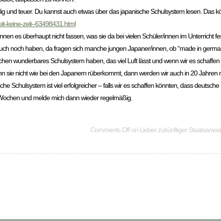
ndig und teuer. Du kannst auch etwas über das japanische Schulsystem lesen. Das k
zeit-keine-zeit–63498431.html
 es überhaupt nicht fassen, was sie da bei vielen Schüler/innen im Unterricht fests
 auch noch haben, da fragen sich manche jungen Japaner/innen, ob “made in german
 Menschen wunderbares Schulsystem haben, das viel Luft lässt und wenn wir es schaffe
enn sie nicht wie bei den Japanern rüberkommt, dann werden wir auch in 20 Jahren
sche Schulsystem ist viel erfolgreicher – falls wir es schaffen könnten, dass deutsche
r Wochen und melde mich dann wieder regelmäßig.
Comments Off
on Lieber zukünftiger Staatsanwalt