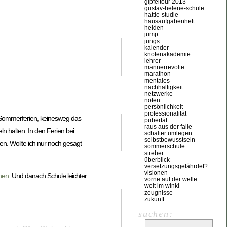
gipfeltour 2013
gustav-helene-schule
hattie-studie
hausaufgabenheft
helden
jump
jungs
kalender
knotenakademie
lehrer
männerrevolte
marathon
mentales
nachhaltigkeit
netzwerke
noten
persönlichkeit
professionalität
en Sommerferien, keinesweg das
pubertät
raus aus der falle
 halten. In den Ferien bei
schalter umlegen
selbstbewusstsein
. Wollte ich nur noch gesagt
sommerschule
streber
überblick
versetzungsgefährdet?
visionen
rnen
. Und danach Schule leichter
vorne auf der welle
weit im winkl
zeugnisse
zukunft
suchen: