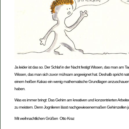
Ja leider ist das so. Der Schlaf in der Nacht festigt Wissen, das man am 
Wissen, das man sich zuvor mühsam angeeignet hat. Deshalb spricht natü
einem heißen Kakao ein wenig mathematische Grundlagen anzuschauen i
haben.
Was es immer bringt: Das Gehirn am kreativen und konzentrierten Arbeiten
zu meistern. Denn Jognlieren lässt nachgewiesenermaßen Gehirnzellen jub
Mit weihnachtlichen Grüßen Otto Kraz