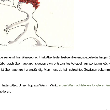
Tage seinem Hirn nähergebracht hat. Aber leider festigen Ferien, spezielle die lang
rlich auch überhaupt nichts gegen etwa entspanntes Vokabeln ein wenig am Köcheln
st überhaupt nicht unanständig. Man muss da kein schlechtes Gewissen bekommen
 halten. Also: Unser Tipp aus Weit im Winkl:
In den Weihnachtsferien Jonglieren le
ilieren.