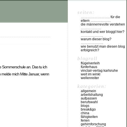
seiten:
…………………….. für die
eltern ………………
die männerrevolte verstehen
………………
kontakt und wer bloggt hier?
………………..
warum dieser blog?
………………..
wie benutzt man diesen blog
erfolgreich?
blogroll
flügelverleih
ne Sommerschule an. Das tu ich
fünferhaus
vinclair-verlag karlsruhe
ch melde mich Mitte Januar, wenn
weit im winkl
wellenreiter
kategorien:
allgemein
arbeitshaltung
aufpassen
berufswahl
blogs
break&go
china
fähigkeiten
ferien
gehirnforschung