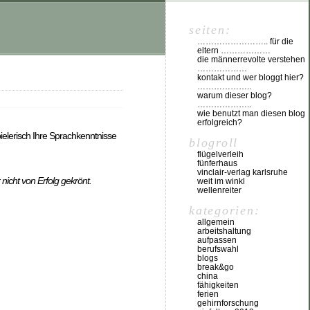
seiten:
…………………….. für die
eltern ………………
die männerrevolte verstehen
………………
kontakt und wer bloggt hier?
………………..
warum dieser blog?
………………..
wie benutzt man diesen blog
erfolgreich?
ielerisch Ihre Sprachkenntnisse
blogroll
flügelverleih
fünferhaus
vinclair-verlag karlsruhe
 nicht von Erfolg gekrönt.
weit im winkl
wellenreiter
kategorien:
allgemein
arbeitshaltung
aufpassen
berufswahl
blogs
break&go
china
fähigkeiten
ferien
gehirnforschung