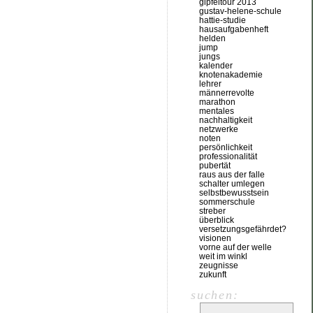
gipfeltour 2013
gustav-helene-schule
hattie-studie
hausaufgabenheft
helden
jump
jungs
kalender
knotenakademie
lehrer
männerrevolte
marathon
mentales
nachhaltigkeit
netzwerke
noten
persönlichkeit
professionalität
pubertät
raus aus der falle
schalter umlegen
selbstbewusstsein
sommerschule
streber
überblick
versetzungsgefährdet?
visionen
vorne auf der welle
weit im winkl
zeugnisse
zukunft
suchen: