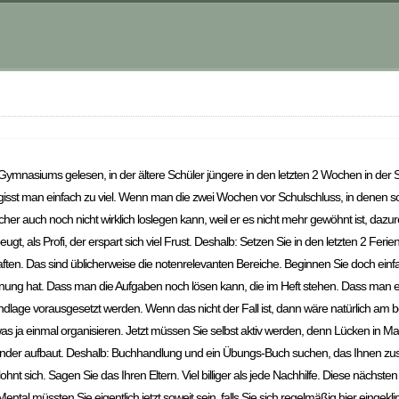
mnasiums gelesen, in der ältere Schüler jüngere in den letzten 2 Wochen in der Sc
isst man einfach zu viel. Wenn man die zwei Wochen vor Schulschluss, in denen 
er auch noch nicht wirklich loslegen kann, weil er es nicht mehr gewöhnt ist, da
ugt, als Profi, der erspart sich viel Frust. Deshalb: Setzen Sie in den letzten 2 Feri
n. Das sind üblicherweise die notenrelevanten Bereiche. Beginnen Sie doch einfa
ung hat. Dass man die Aufgaben noch lösen kann, die im Heft stehen. Dass man ei
lage vorausgesetzt werden. Wenn das nicht der Fall ist, dann wäre natürlich am 
 ja einmal organisieren. Jetzt müssen Sie selbst aktiv werden, denn Lücken in Mat
ander aufbaut. Deshalb: Buchhandlung und ein Übungs-Buch suchen, das Ihnen zusa
ohnt sich. Sagen Sie das Ihren Eltern. Viel billiger als jede Nachhilfe. Diese nächst
tal müssten Sie eigentlich jetzt soweit sein, falls Sie sich regelmäßig hier eingek