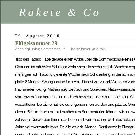
Rakete & Co
29. August 2010
Flügelsommer 29
Abgelegt unter:
Sommerschule
— heinz.bayer @ 21:52
Tipp des Tages: Habe gerade einen Artikel über die Sommerschule eines Gy
Chancen im nächsten Schuljahr verbessern. In sechseinhalb Wochen verg
mehr gemacht hat und die erste Woche nach Schulanfang, in der so manch
glatte 2 Monate Zwangspause für’s Hirn. Das ist viel zu viel. Wer dem vorbe
Fachwiederholung: Mathematik, Deutsch und Sprachen, Naturwissenschafte
vom letzten Jahr herausholen und sich beweisen, dass man noch eine Ahn
wesentlichen Bereiche hat, die durchgenommen wurden und jetzt als Grund
älteren Schüler buchen. In den nächsten Sommerferien können wir so etwas
zulassen. Die werden Ihnen das Leben schwer machen, weil alles aufein
Jahres gut vermitteln kann. Da gibt es jede Menge. Der finanzielle Einsatz l
dringend nutzen, damit das nächste Schuljahr entspannter werden kann. Men