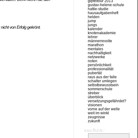
gipfeltour 2013
gustav-helene-schule
hattie-studie
hausaufgabenheft
helden
jump
jungs
 nicht von Erfolg gekrönt.
kalender
knotenakademie
lehrer
männerrevolte
marathon
mentales
nachhaltigkeit
netzwerke
noten
persönlichkeit
professionalität
pubertät
raus aus der falle
schalter umlegen
selbstbewusstsein
sommerschule
streber
überblick
versetzungsgefährdet?
visionen
vorne auf der welle
weit im winkl
zeugnisse
zukunft
suchen: