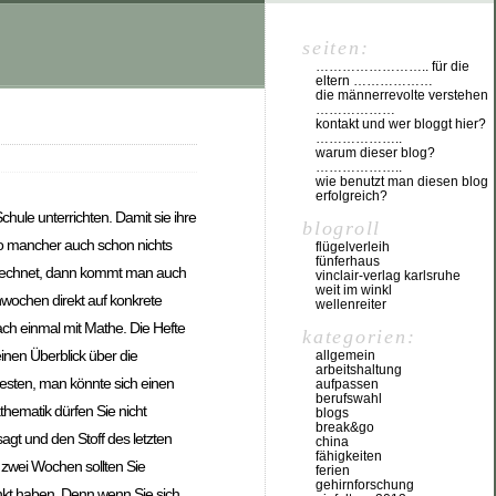
seiten:
…………………….. für die
eltern ………………
die männerrevolte verstehen
………………
kontakt und wer bloggt hier?
………………..
warum dieser blog?
………………..
wie benutzt man diesen blog
erfolgreich?
hule unterrichten. Damit sie ihre
blogroll
so mancher auch schon nichts
flügelverleih
fünferhaus
zurechnet, dann kommt man auch
vinclair-verlag karlsruhe
weit im winkl
enwochen direkt auf konkrete
wellenreiter
ch einmal mit Mathe. Die Hefte
kategorien:
nen Überblick über die
allgemein
arbeitshaltung
besten, man könnte sich einen
aufpassen
berufswahl
hematik dürfen Sie nicht
blogs
break&go
gt und den Stoff des letzten
china
fähigkeiten
en zwei Wochen sollten Sie
ferien
gehirnforschung
linkt haben. Denn wenn Sie sich