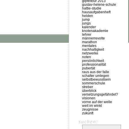
gipfeltour 2013
gustav-helene-schule
hattie-studie
hausaufgabenheft
helden
jump
jungs
kalender
knotenakademie
lehrer
männerrevolte
marathon
mentales
nachhaltigkeit
netzwerke
noten
persönlichkeit
professionalität
pubertät
raus aus der falle
schalter umlegen
selbstbewusstsein
sommerschule
streber
überblick
versetzungsgefährdet?
visionen
vorne auf der welle
weit im winkl
zeugnisse
zukunft
suchen: