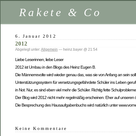
Rakete & Co
6. Januar 2012
2012
Abgelegt unter:
Allgemein
— heinz.bayer @ 21:54
Liebe Leserinnen, liebe Leser
2012 ist Umbau in den Blogs des Heinz Eugen B.
Die Männerrevolte wird wieder genau das, was sie von Anfang an sein soll
Unterstützungssystem für versetzungsgefährdete Schüler ins Leben gerufen
in Not. Nur, es sind eben viel mehr die Schüler. Richtig fette Schulprob
Der Blog wird 2012 nicht mehr regelmäßig erscheinen. Eher auf unseren ö
Die Besprechung des Hausaufgabenbuchs wird natürlich unter www.vorne-au
Keine Kommentare