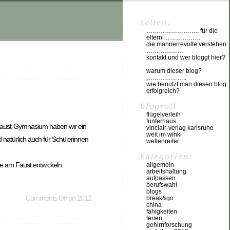
seiten:
…………………….. für die
eltern ………………
die männerrevolte verstehen
………………
kontakt und wer bloggt hier?
………………..
warum dieser blog?
………………..
wie benutzt man diesen blog
erfolgreich?
blogroll
flügelverleih
fünferhaus
m Faust-Gymnasium haben wir ein
vinclair-verlag karlsruhe
weit im winkl
 natürlich auch für Schülerinnen
wellenreiter
kategorien:
te am Faust entwickeln.
allgemein
arbeitshaltung
aufpassen
berufswahl
blogs
Comments Off
on 2012
break&go
china
fähigkeiten
ferien
gehirnforschung